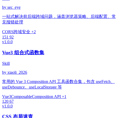
by sec_eye
一站式解决前后端跨域问题，涵盖浏览器策略、后端配置、常
见报错处理
CORS
跨域
安全
+2
151
92
v1.0.0
Vue3 组合式函数集
Skill
by xiaoli_2026
常用的 Vue 3 Composition API 工具函数合集，包含 useFetch、
useDebounce、useLocalStorage 等
Vue3
Composable
Composition API
+1
120
67
v1.0.0
CSS 布局速查