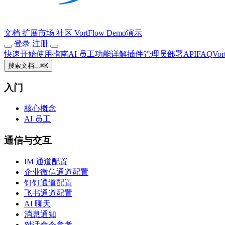
文档
扩展市场
社区
VortFlow
Demo演示
登录
注册
快速开始
使用指南
AI 员工
功能详解
插件
管理员
部署
API
FAQ
Vor
搜索文档...
⌘
K
入门
核心概念
AI 员工
通信与交互
IM 通道配置
企业微信通道配置
钉钉通道配置
飞书通道配置
AI 聊天
消息通知
对话命令参考