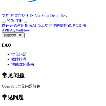
文档
扩展市场
社区
VortFlow
Demo演示
登录
注册
快速开始
使用指南
AI 员工
功能详解
插件
管理员
部署
API
FAQ
VortFlow
搜索文档...
⌘
K
FAQ
常见问题
故障排查
性能优化指南
常见问题
OpenVort 常见问题解答
常见问题