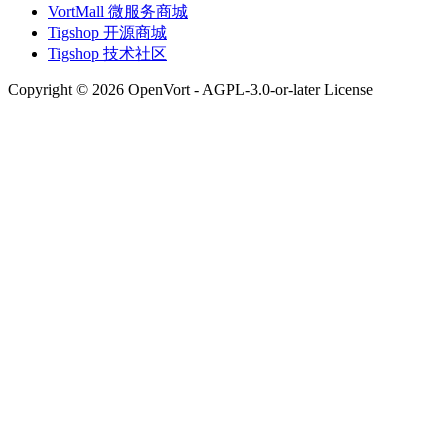
VortMall 微服务商城
Tigshop 开源商城
Tigshop 技术社区
Copyright © 2026 OpenVort - AGPL-3.0-or-later License