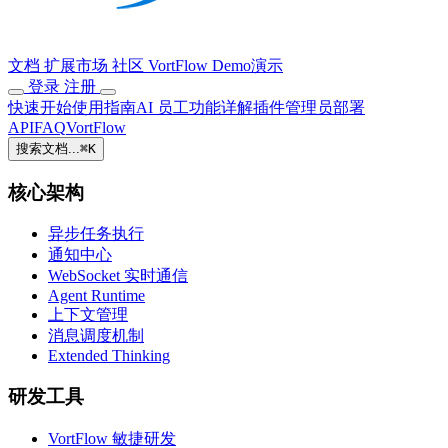
文档
扩展市场
社区
VortFlow
Demo演示
登录
注册
快速开始
使用指南
AI 员工
功能详解
插件
管理员
部署
API
FAQ
VortFlow
搜索文档...
⌘
K
核心架构
异步任务执行
通知中心
WebSocket 实时通信
Agent Runtime
上下文管理
消息调度机制
Extended Thinking
研发工具
VortFlow 敏捷研发