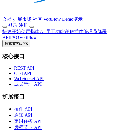
文档
扩展市场
社区
VortFlow
Demo演示
登录
注册
快速开始
使用指南
AI 员工
功能详解
插件
管理员
部署
API
FAQ
VortFlow
搜索文档...
⌘
K
核心接口
REST API
Chat API
WebSocket API
成员管理 API
扩展接口
插件 API
通知 API
定时任务 API
远程节点 API