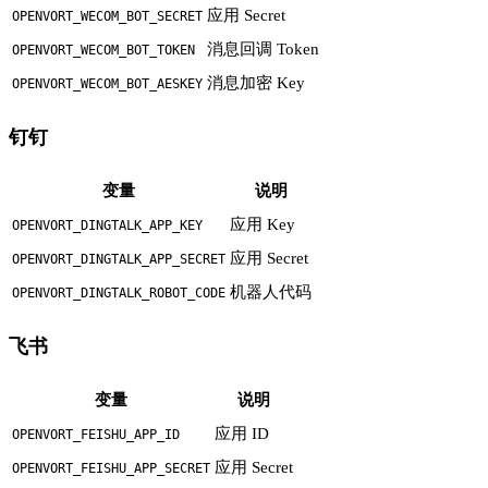
应用 Secret
OPENVORT_WECOM_BOT_SECRET
消息回调 Token
OPENVORT_WECOM_BOT_TOKEN
消息加密 Key
OPENVORT_WECOM_BOT_AESKEY
钉钉
变量
说明
应用 Key
OPENVORT_DINGTALK_APP_KEY
应用 Secret
OPENVORT_DINGTALK_APP_SECRET
机器人代码
OPENVORT_DINGTALK_ROBOT_CODE
飞书
变量
说明
应用 ID
OPENVORT_FEISHU_APP_ID
应用 Secret
OPENVORT_FEISHU_APP_SECRET