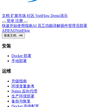
文档
扩展市场
社区
VortFlow
Demo演示
登录
注册
快速开始
使用指南
AI 员工
功能详解
插件
管理员
部署
API
FAQ
VortFlow
搜索文档...
⌘
K
安装
Docker 部署
手动部署
运维
升级指南
环境变量参考
Nginx 反向代理
生产环境部署
备份与恢复
Docker 高级配置