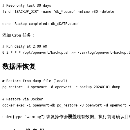
# Keep only last 30 days

find "$BACKUP_DIR" -name "db_*.dump" -mtime +30 -delete

添加 Cron 任务：
# Run daily at 2:00 AM

数据库恢复
# Restore from dump file (local)

pg_restore -U openvort -d openvort -c backup_20240101.dump

# Restore via Docker

::alert{type="warning"} 恢复操作会
覆盖
现有数据。执行前请确认目标