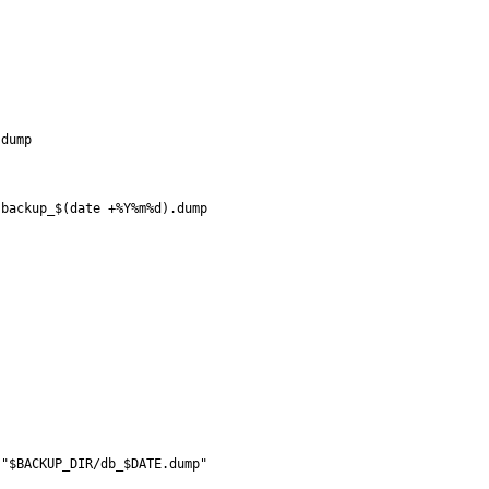
dump

"$BACKUP_DIR/db_$DATE.dump"
