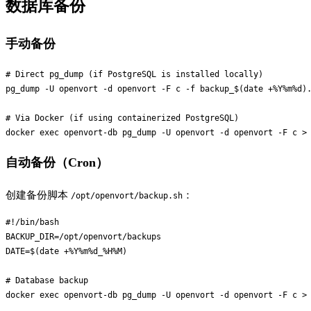
数据库备份
手动备份
# Direct pg_dump (if PostgreSQL is installed locally)

pg_dump -U openvort -d openvort -F c -f backup_$(date +%Y%m%d).
# Via Docker (if using containerized PostgreSQL)

自动备份（Cron）
创建备份脚本
：
/opt/openvort/backup.sh
#!/bin/bash

BACKUP_DIR=/opt/openvort/backups

DATE=$(date +%Y%m%d_%H%M)

# Database backup

docker exec openvort-db pg_dump -U openvort -d openvort -F c > 