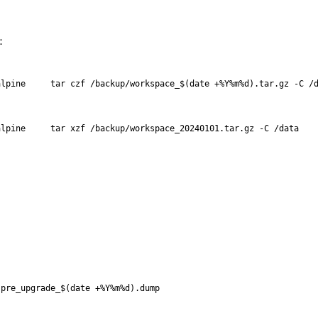
：
lpine     tar czf /backup/workspace_$(date +%Y%m%d).tar.gz -C /d
pre_upgrade_$(date +%Y%m%d).dump
