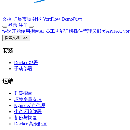
文档
扩展市场
社区
VortFlow
Demo演示
登录
注册
快速开始
使用指南
AI 员工
功能详解
插件
管理员
部署
API
FAQ
Vor
搜索文档...
⌘
K
安装
Docker 部署
手动部署
运维
升级指南
环境变量参考
Nginx 反向代理
生产环境部署
备份与恢复
Docker 高级配置