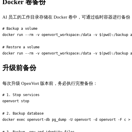
Docker 卷备份
AI 员工的工作目录存储在 Docker 卷中，可通过临时容器进行备份
# Backup a volume

docker run --rm -v openvort_workspace:/data -v $(pwd):/backup a
# Restore a volume

升级前备份
每次升级 OpenVort 版本前，务必执行完整备份：
# 1. Stop services

openvort stop

# 2. Backup database

docker exec openvort-db pg_dump -U openvort -d openvort -F c > 
# 3. Backup .env and identity files
