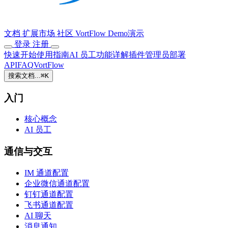
文档
扩展市场
社区
VortFlow
Demo演示
登录
注册
快速开始
使用指南
AI 员工
功能详解
插件
管理员
部署
API
FAQ
VortFlow
搜索文档...
⌘
K
入门
核心概念
AI 员工
通信与交互
IM 通道配置
企业微信通道配置
钉钉通道配置
飞书通道配置
AI 聊天
消息通知