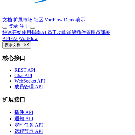
文档
扩展市场
社区
VortFlow
Demo演示
登录
注册
快速开始
使用指南
AI 员工
功能详解
插件
管理员
部署
API
FAQ
VortFlow
搜索文档...
⌘
K
核心接口
REST API
Chat API
WebSocket API
成员管理 API
扩展接口
插件 API
通知 API
定时任务 API
远程节点 API