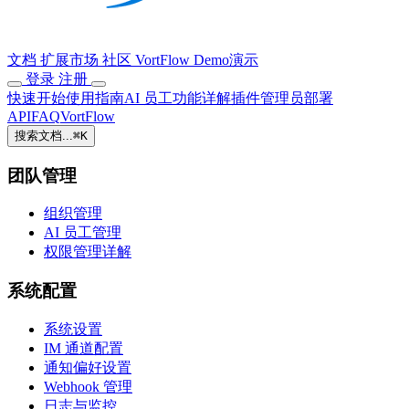
文档
扩展市场
社区
VortFlow
Demo演示
登录
注册
快速开始
使用指南
AI 员工
功能详解
插件
管理员
部署
API
FAQ
VortFlow
搜索文档...
⌘
K
团队管理
组织管理
AI 员工管理
权限管理详解
系统配置
系统设置
IM 通道配置
通知偏好设置
Webhook 管理
日志与监控