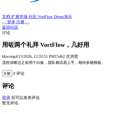
文档
扩展市场
社区
VortFlow
Demo演示
登录
注册
返回社区
讨论
用咗两个礼拜 VortFlow，几好用
kkwong
4/13/2026, 12:33:51 PM
15462 次浏览
流程清晰过之前用个白板，团队都话易上手。期待多啲模板。
0 评论
9 赞
评论
登录
后可以发表评论
暂无评论